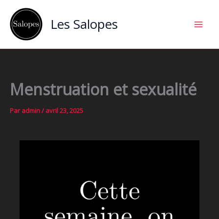
Aller
au
Les Salopes
contenu
Menstruation et sexualité
Par
admin
/
avril 23, 2025