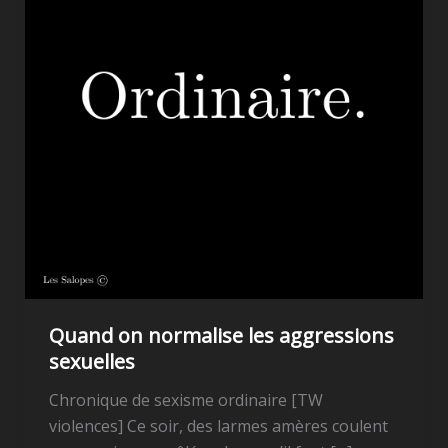
Quand on normalise les aggressions
sexuelles
Chronique de sexisme ordinaire [TW
violences] Ce soir, des larmes amères coulent