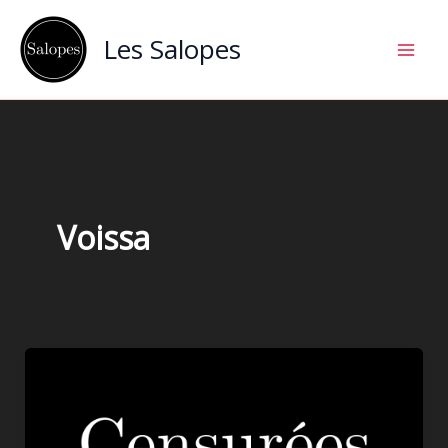
Aller
au
Les Salopes
contenu
Voissa